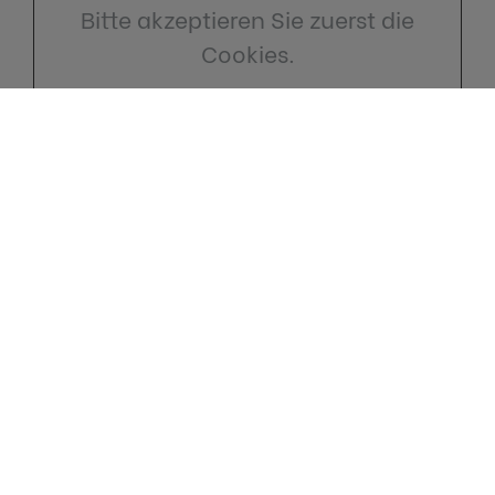
Bitte akzeptieren Sie zuerst die
Cookies.
Kontakt
Wanitschka Haustechnik
Am See 48
39114 Magdeburg
Telefon:
0391 8114761