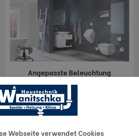
Angepasste Beleuchtung
Das richtige Licht sorgt für die passende
Stimmung im Bad. So schaffen spezielle
Lichteffekte über der Dusche oder der Wanne eine
angenehme Atmosphäre. Eine funktionale
Waschtischbeleuchtung über dem Spiegel macht
Ihnen das Schminken oder Rasieren leichter.
se Webseite verwendet Cookies