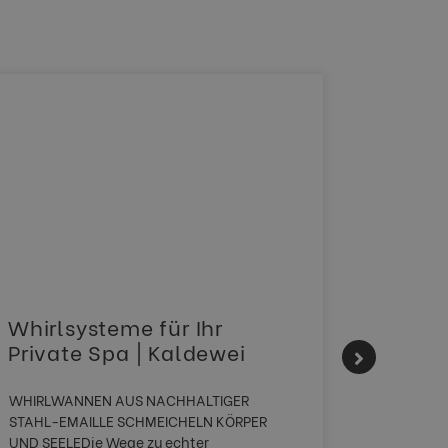
Whirlsysteme für Ihr
Gesta
Private Spa | Kaldewei
alltä
HANS
WHIRLWANNEN AUS NACHHALTIGER
STAHL-EMAILLE SCHMEICHELN KÖRPER
Stil für 
UND SEELEDie Wege zu echter
HANSAGEN