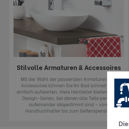
Stilvolle Armaturen & Accessoires
Mit der Wahl der passenden Armaturen und
Accessoires können Sie Ihr Bad schnell und
einfach aufwerten. Viele Hersteller bieten Ihnen
Design-Serien, bei denen alle Teile perfekt
aufeinander abgestimmt sind – vom
Handtuchhalter bis zum Seifenspender.
Die