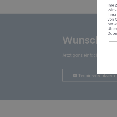
Ihre 
Wir v
Ihnen
von C
notwe
Übers
Date
Wunschter
Jetzt ganz einfach und be
Termin vereinbaren