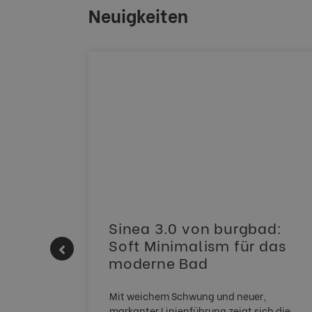
Neuigkeiten
 |
Sinea 3.0 von burgbad:
Soft Minimalism für das
moderne Bad
HERM NEO
Mit weichem Schwung und neuer,
tem
markanter Linienführung zeigt sich die