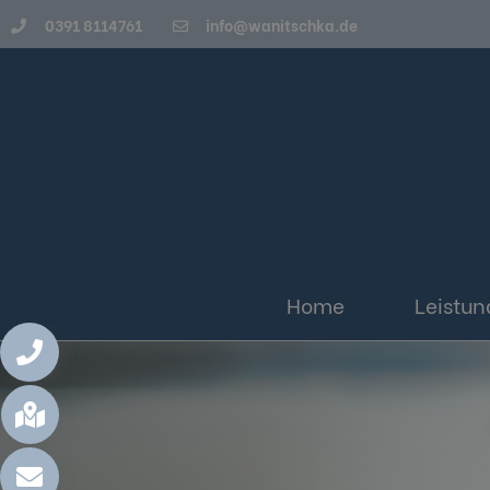
0391 8114761
info@wanitschka.de
Home
Leistu