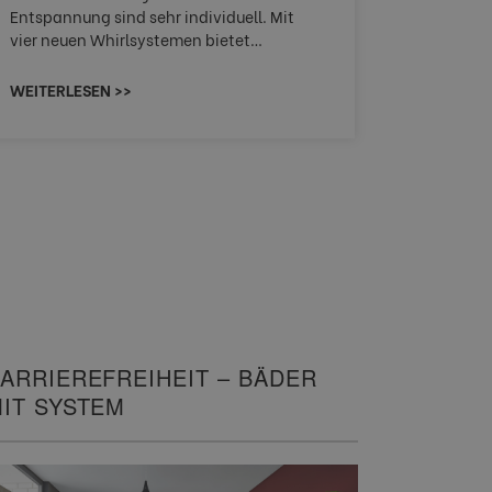
Entspannung sind sehr individuell. Mit
von Wasch
vier neuen Whirlsystemen bietet…
unterschi
Räume kon
WEITERLESEN >>
WEITERLE
ARRIEREFREIHEIT – BÄDER
IT SYSTEM