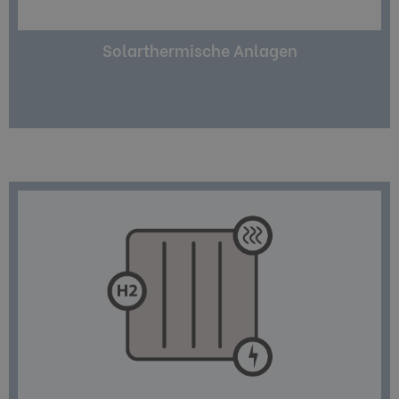
Solarthermische Anlagen
effizient.
elektrochemische Prozess ist besonders
sogenannten kalten Verbrennung erzeugt. Der
(KWK).Wärme und Strom werden mittels der
dafür die sogenannte Kraft-Wärme-Kopplung
auch Strom für den eigenen Bedarf. Sie nutzt
Warmwasser und Wärme für Gebäude, sowie