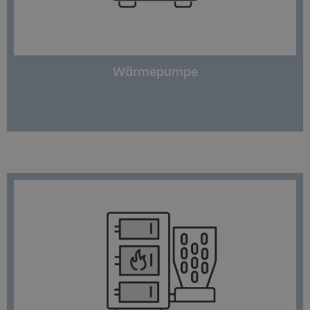
Fußbodenheizungen. Um die kostenlose
für den Betrieb von Wand- und
Erdreich, Luft oder Grundwasser und sind ideal
Wärmepumpen entziehen Heizenergie aus
Wärmepumpe
verfügbar.
Biomasse ist meist regional und preiswert
über Gräser bis zu Tierdung möglich. Geeignete
zum Einsatz – je nach Heizung ist alles von Holz