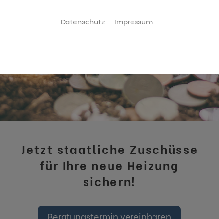
Kontakt aufnehmen
Datenschutz
Impressum
Jetzt staatliche Zuschüsse
für Ihre neue Heizung
sichern!
Beratungstermin vereinbaren