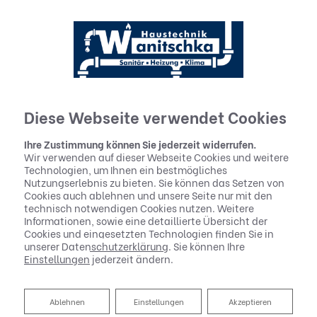
Diese Webseite verwendet Cookies
Ihre Zustimmung können Sie jederzeit widerrufen.
Wir verwenden auf dieser Webseite Cookies und weitere
Technologien, um Ihnen ein bestmögliches
Nutzungserlebnis zu bieten. Sie können das Setzen von
Cookies auch ablehnen und unsere Seite nur mit den
Staatliche Förderung für Ihre
technisch notwendigen Cookies nutzen. Weitere
Informationen, sowie eine detaillierte Übersicht der
neue Heizung
Cookies und eingesetzten Technologien finden Sie in
unserer
Datenschutzerklärung
. Sie können Ihre
Einstellungen
jederzeit ändern.
Das Förderprogramm der BEG
Wir beraten Sie zu Ihren Möglichkeiten bei
einer energetischen Sanierung.
Ablehnen
Ablehnen
Einstellungen
Akzeptieren