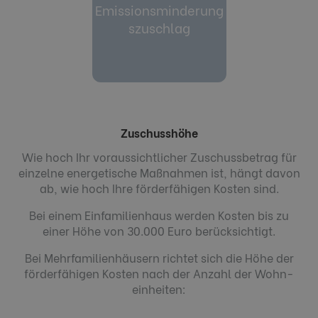
Emissionsminderung
anlage nach­weislich
W
2,5 mg/m3 der Biomasse­
szuschlag
grenzwert für Staub von
enn der Emissions­
Zuschusshöhe
Wie hoch Ihr voraussichtlicher Zuschuss­betrag für
einzelne energe­tische Maß­nahmen ist, hängt davon
ab, wie hoch Ihre förder­fähigen Kosten sind.
Bei einem Einfamilien­haus werden Kosten bis zu
einer Höhe von 30.000 Euro berücksichtigt.
Bei Mehrfamilienhäusern richtet sich die Höhe der
förder­fähigen Kosten nach der Anzahl der Wohn­
einheiten: