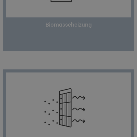
Heizmethode. Als Brennstoff kommt Biomasse
2
nachhaltige und fast CO
-neutrale
Eine Biomasseheizung ist eine äußerst
Biomasseheizung
– eine ideale Ergänzung zu Gas, Öl oder Pellets.
und Heizbedarf eines Hauses komplett zu decken
gewonnene Energie aus, um den Warmwasser-
Solarenergie. Je nach Sonnenstunden reicht die
Unter Solarthermie versteht man das Heizen mit